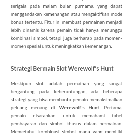
serigala pada malam bulan purnama, yang dapat
menggandakan kemenangan atau mengaktifkan mode
bonus tertentu. Fitur ini membuat permainan menjadi
lebih dinamis karena pemain tidak hanya menunggu
kombinasi simbol, tetapi juga berharap pada momen-
momen spesial untuk meningkatkan kemenangan.
Strategi Bermain Slot Werewolf’s Hunt
Meskipun slot adalah permainan yang sangat
bergantung pada keberuntungan, ada beberapa
strategi yang bisa membantu pemain memaksimalkan
peluang menang di
Werewolf’s Hunt
. Pertama,
pemain disarankan untuk memahami tabel
pembayaran dan simbol khusus dalam permainan.
Mengetahui kombinasi simbol mana yang memiliki