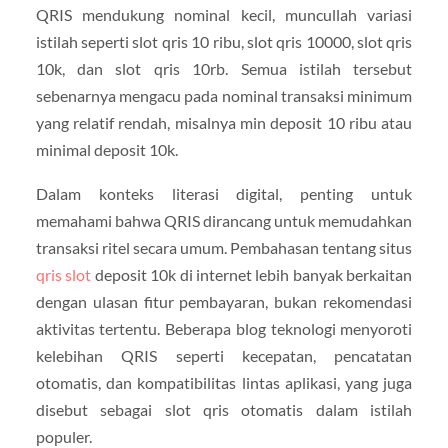
QRIS mendukung nominal kecil, muncullah variasi
istilah seperti slot qris 10 ribu, slot qris 10000, slot qris
10k, dan slot qris 10rb. Semua istilah tersebut
sebenarnya mengacu pada nominal transaksi minimum
yang relatif rendah, misalnya min deposit 10 ribu atau
minimal deposit 10k.
Dalam konteks literasi digital, penting untuk
memahami bahwa QRIS dirancang untuk memudahkan
transaksi ritel secara umum. Pembahasan tentang situs
qris slot
deposit 10k di internet lebih banyak berkaitan
dengan ulasan fitur pembayaran, bukan rekomendasi
aktivitas tertentu. Beberapa blog teknologi menyoroti
kelebihan QRIS seperti kecepatan, pencatatan
otomatis, dan kompatibilitas lintas aplikasi, yang juga
disebut sebagai slot qris otomatis dalam istilah
populer.