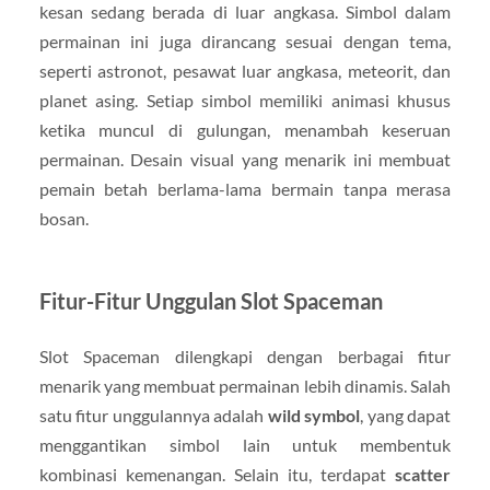
kesan sedang berada di luar angkasa. Simbol dalam
permainan ini juga dirancang sesuai dengan tema,
seperti astronot, pesawat luar angkasa, meteorit, dan
planet asing. Setiap simbol memiliki animasi khusus
ketika muncul di gulungan, menambah keseruan
permainan. Desain visual yang menarik ini membuat
pemain betah berlama-lama bermain tanpa merasa
bosan.
Fitur-Fitur Unggulan Slot Spaceman
Slot Spaceman dilengkapi dengan berbagai fitur
menarik yang membuat permainan lebih dinamis. Salah
satu fitur unggulannya adalah
wild symbol
, yang dapat
menggantikan simbol lain untuk membentuk
kombinasi kemenangan. Selain itu, terdapat
scatter