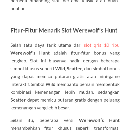
berbeda dibanding slot bertema klasik atau buah-
buahan.
Fitur-Fitur Menarik Slot Werewolf’s Hunt
Salah satu daya tarik utama dari
slot qris 10 ribu
Werewolf’s Hunt
adalah fitur-fitur bonus yang
lengkap. Slot ini biasanya hadir dengan beberapa
simbol khusus seperti
Wild
,
Scatter
, dan simbol bonus
yang dapat memicu putaran gratis atau mini-game
interaktif. Simbol
Wild
membantu pemain membentuk
kombinasi kemenangan lebih mudah, sedangkan
Scatter
dapat memicu putaran gratis dengan peluang
kemenangan yang lebih besar.
Selain itu, beberapa versi
Werewolf’s Hunt
menambahkan fitur khusus seperti transformasi