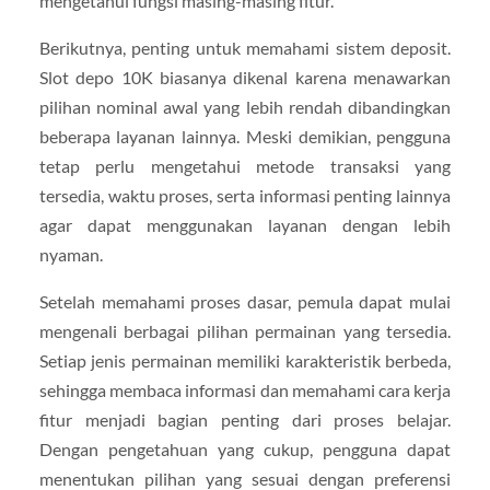
mengetahui fungsi masing-masing fitur.
Berikutnya, penting untuk memahami sistem deposit.
Slot depo 10K biasanya dikenal karena menawarkan
pilihan nominal awal yang lebih rendah dibandingkan
beberapa layanan lainnya. Meski demikian, pengguna
tetap perlu mengetahui metode transaksi yang
tersedia, waktu proses, serta informasi penting lainnya
agar dapat menggunakan layanan dengan lebih
nyaman.
Setelah memahami proses dasar, pemula dapat mulai
mengenali berbagai pilihan permainan yang tersedia.
Setiap jenis permainan memiliki karakteristik berbeda,
sehingga membaca informasi dan memahami cara kerja
fitur menjadi bagian penting dari proses belajar.
Dengan pengetahuan yang cukup, pengguna dapat
menentukan pilihan yang sesuai dengan preferensi