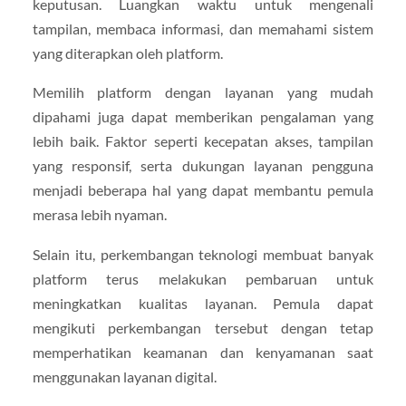
keputusan. Luangkan waktu untuk mengenali
tampilan, membaca informasi, dan memahami sistem
yang diterapkan oleh platform.
Memilih platform dengan layanan yang mudah
dipahami juga dapat memberikan pengalaman yang
lebih baik. Faktor seperti kecepatan akses, tampilan
yang responsif, serta dukungan layanan pengguna
menjadi beberapa hal yang dapat membantu pemula
merasa lebih nyaman.
Selain itu, perkembangan teknologi membuat banyak
platform terus melakukan pembaruan untuk
meningkatkan kualitas layanan. Pemula dapat
mengikuti perkembangan tersebut dengan tetap
memperhatikan keamanan dan kenyamanan saat
menggunakan layanan digital.