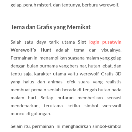
gelap, penuh misteri, dan tentunya, berburu werewolf.
Tema dan Grafis yang Memikat
Salah satu daya tarik utama
Slot
login pusatwin
Werewolf’s Hunt
adalah tema dan visualnya.
Permainan ini menampilkan suasana malam yang gelap
dengan bulan purnama yang bersinar, hutan lebat, dan
tentu saja, karakter utama yaitu werewolf. Grafis 3D
yang halus dan animasi efek suara yang realistis
membuat pemain seolah berada di tengah hutan pada
malam hari. Setiap putaran memberikan sensasi
mendebarkan, terutama ketika simbol werewolf
muncul di gulungan.
Selain itu, permainan ini menghadirkan simbol-simbol