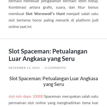
berhasil membuat pengalaman bermain lebih hidup.
Kombinasi antara grafis, suara, dan fitur bonus
membuat
Slot Werewolf’s Hunt
menjadi salah satu
slot bertema horor paling menarik di platform judi
online saat ini.
Slot Spaceman: Petualangan
Luar Angkasa yang Seru
DECEMBER 12, 2025
/
0 COMMENTS
Slot Spaceman: Petualangan Luar Angkasa
yang Seru
slot min depo 10000
Spaceman merupakan salah satu
permainan slot online yang menghadirkan tema luar