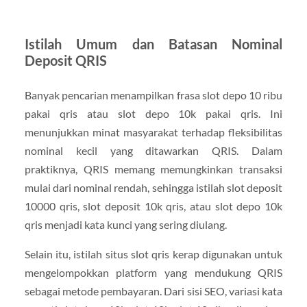
Istilah Umum dan Batasan Nominal
Deposit QRIS
Banyak pencarian menampilkan frasa slot depo 10 ribu
pakai qris atau slot depo 10k pakai qris. Ini
menunjukkan minat masyarakat terhadap fleksibilitas
nominal kecil yang ditawarkan QRIS. Dalam
praktiknya, QRIS memang memungkinkan transaksi
mulai dari nominal rendah, sehingga istilah slot deposit
10000 qris, slot deposit 10k qris, atau slot depo 10k
qris menjadi kata kunci yang sering diulang.
Selain itu, istilah situs slot qris kerap digunakan untuk
mengelompokkan platform yang mendukung QRIS
sebagai metode pembayaran. Dari sisi SEO, variasi kata