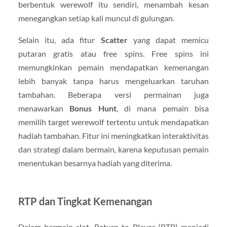
berbentuk werewolf itu sendiri, menambah kesan
menegangkan setiap kali muncul di gulungan.
Selain itu, ada fitur
Scatter
yang dapat memicu
putaran gratis atau free spins. Free spins ini
memungkinkan pemain mendapatkan kemenangan
lebih banyak tanpa harus mengeluarkan taruhan
tambahan. Beberapa versi permainan juga
menawarkan
Bonus Hunt
, di mana pemain bisa
memilih target werewolf tertentu untuk mendapatkan
hadiah tambahan. Fitur ini meningkatkan interaktivitas
dan strategi dalam bermain, karena keputusan pemain
menentukan besarnya hadiah yang diterima.
RTP dan Tingkat Kemenangan
Dalam bermain slot, Return to Player (RTP) menjadi