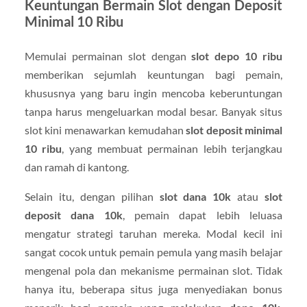
Keuntungan Bermain Slot dengan Deposit
Minimal 10 Ribu
Memulai permainan slot dengan
slot depo 10 ribu
memberikan sejumlah keuntungan bagi pemain,
khususnya yang baru ingin mencoba keberuntungan
tanpa harus mengeluarkan modal besar. Banyak situs
slot kini menawarkan kemudahan
slot deposit minimal
10 ribu
, yang membuat permainan lebih terjangkau
dan ramah di kantong.
Selain itu, dengan pilihan
slot dana 10k
atau
slot
deposit dana 10k
, pemain dapat lebih leluasa
mengatur strategi taruhan mereka. Modal kecil ini
sangat cocok untuk pemain pemula yang masih belajar
mengenal pola dan mekanisme permainan slot. Tidak
hanya itu, beberapa situs juga menyediakan bonus