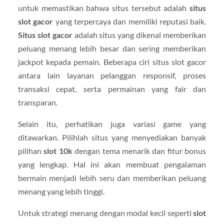
untuk memastikan bahwa situs tersebut adalah
situs
slot gacor
yang terpercaya dan memiliki reputasi baik.
Situs slot gacor
adalah situs yang dikenal memberikan
peluang menang lebih besar dan sering memberikan
jackpot kepada pemain. Beberapa ciri situs slot gacor
antara lain layanan pelanggan responsif, proses
transaksi cepat, serta permainan yang fair dan
transparan.
Selain itu, perhatikan juga variasi game yang
ditawarkan. Pilihlah situs yang menyediakan banyak
pilihan
slot 10k
dengan tema menarik dan fitur bonus
yang lengkap. Hal ini akan membuat pengalaman
bermain menjadi lebih seru dan memberikan peluang
menang yang lebih tinggi.
Untuk strategi menang dengan modal kecil seperti
slot