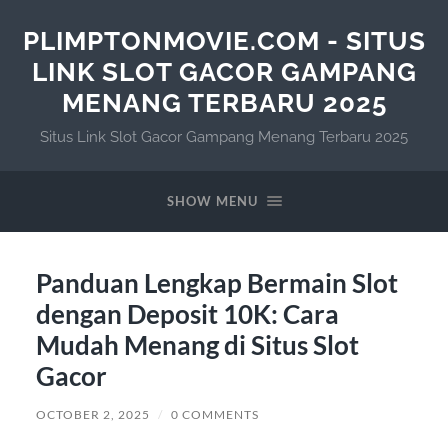
PLIMPTONMOVIE.COM - SITUS
LINK SLOT GACOR GAMPANG
MENANG TERBARU 2025
Situs Link Slot Gacor Gampang Menang Terbaru 2025
SHOW MENU
Panduan Lengkap Bermain Slot
dengan Deposit 10K: Cara
Mudah Menang di Situs Slot
Gacor
OCTOBER 2, 2025
/
0 COMMENTS