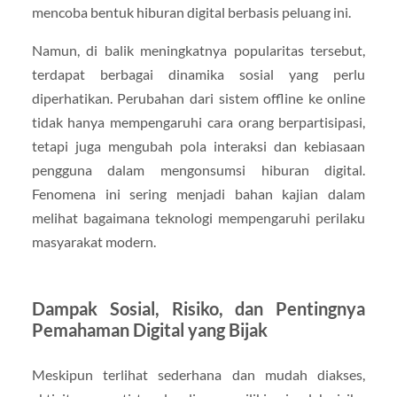
mencoba bentuk hiburan digital berbasis peluang ini.
Namun, di balik meningkatnya popularitas tersebut,
terdapat berbagai dinamika sosial yang perlu
diperhatikan. Perubahan dari sistem offline ke online
tidak hanya mempengaruhi cara orang berpartisipasi,
tetapi juga mengubah pola interaksi dan kebiasaan
pengguna dalam mengonsumsi hiburan digital.
Fenomena ini sering menjadi bahan kajian dalam
melihat bagaimana teknologi mempengaruhi perilaku
masyarakat modern.
Dampak Sosial, Risiko, dan Pentingnya
Pemahaman Digital yang Bijak
Meskipun terlihat sederhana dan mudah diakses,