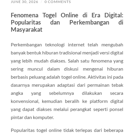
JUNE 30, 2026
/
0 COMMENTS
Fenomena Togel Online di Era Digital:
Popularitas dan Perkembangan di
Masyarakat
Perkembangan teknologi internet telah mengubah
banyak bentuk hiburan tradisional menjadi versi digital
yang lebih mudah diakses. Salah satu fenomena yang
sering muncul dalam diskusi mengenai hiburan
berbasis peluang adalah togel online. Aktivitas ini pada
dasarnya merupakan adaptasi dari permainan tebak
angka yang sebelumnya dilakukan secara
konvensional, kemudian beralih ke platform digital
yang dapat diakses melalui perangkat seperti ponsel
pintar dan komputer.
Popularitas togel online tidak terlepas dari beberapa