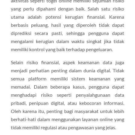
aktivitas seperti togel online memiliki sejumlah risiko
yang perlu dipahami dengan baik. Salah satu risiko
utama adalah potensi kerugian finansial. Karena
berbasis peluang, hasil yang diperoleh tidak dapat
diprediksi secara pasti, sehingga pengguna dapat
mengalami kerugian dalam waktu singkat jika tidak
memiliki kontrol yang baik terhadap pengeluaran.
Selain risiko finansial, aspek keamanan data juga
menjadi perhatian penting dalam dunia digital. Tidak
semua platform memiliki sistem keamanan yang
memadai. Dalam beberapa kasus, pengguna dapat
menghadapi risiko seperti penyalahgunaan data
pribadi, penipuan digital, atau kebocoran informasi.
Oleh karena itu, penting bagi masyarakat untuk lebih
berhati-hati dalam menggunakan layanan online yang
tidak memiliki regulasi atau pengawasan yang jelas.