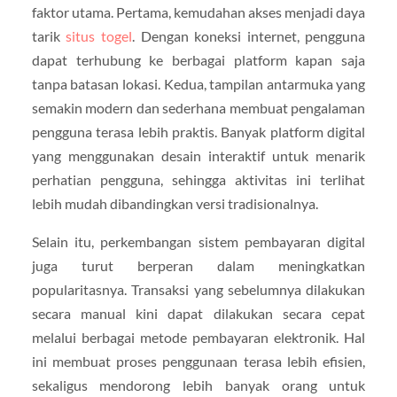
faktor utama. Pertama, kemudahan akses menjadi daya
tarik
situs togel
. Dengan koneksi internet, pengguna
dapat terhubung ke berbagai platform kapan saja
tanpa batasan lokasi. Kedua, tampilan antarmuka yang
semakin modern dan sederhana membuat pengalaman
pengguna terasa lebih praktis. Banyak platform digital
yang menggunakan desain interaktif untuk menarik
perhatian pengguna, sehingga aktivitas ini terlihat
lebih mudah dibandingkan versi tradisionalnya.
Selain itu, perkembangan sistem pembayaran digital
juga turut berperan dalam meningkatkan
popularitasnya. Transaksi yang sebelumnya dilakukan
secara manual kini dapat dilakukan secara cepat
melalui berbagai metode pembayaran elektronik. Hal
ini membuat proses penggunaan terasa lebih efisien,
sekaligus mendorong lebih banyak orang untuk