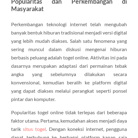
Popularitas dan Perkembangan di
Masyarakat
Perkembangan teknologi internet telah mengubah
banyak bentuk hiburan tradisional menjadi versi digital
yang lebih mudah diakses. Salah satu fenomena yang
sering muncul dalam diskusi mengenai hiburan
berbasis peluang adalah togel online. Aktivitas ini pada
dasarnya merupakan adaptasi dari permainan tebak
angka yang sebelumnya dilakukan secara
konvensional, kemudian beralih ke platform digital
yang dapat diakses melalui perangkat seperti ponsel
pintar dan komputer.
Popularitas togel online tidak terlepas dari beberapa
faktor utama. Pertama, kemudahan akses menjadi daya
tarik
situs togel
. Dengan koneksi internet, pengguna
dapat terhubung ke berbagai platform kapan saja