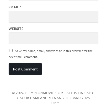
EMAIL
*
WEBSITE
Save my name, email, and website in this browser for the
next time I comment.
© 2026
PLIMPTONMOVIE.COM – SITUS LINK SLOT
GACOR GAMPANG MENANG TERBARU 2025
—
UP ↑