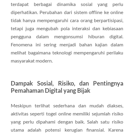
terdapat berbagai dinamika sosial yang perlu
diperhatikan. Perubahan dari sistem offline ke online
tidak hanya mempengaruhi cara orang berpartisipasi,
tetapi juga mengubah pola interaksi dan kebiasaan
pengguna dalam mengonsumsi hiburan digital.
Fenomena ini sering menjadi bahan kajian dalam
melihat bagaimana teknologi mempengaruhi perilaku
masyarakat modern.
Dampak Sosial, Risiko, dan Pentingnya
Pemahaman Digital yang Bijak
Meskipun terlihat sederhana dan mudah diakses,
aktivitas seperti togel online memiliki sejumlah risiko
yang perlu dipahami dengan baik. Salah satu risiko
utama adalah potensi kerugian finansial. Karena